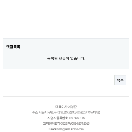
댓글목록
등록된 댓글이 없습니다.
목록
대표이사
이영준
주소
서울시 구로구 경인로53길 90, 615호(STX-W타워)
사업자등록번호
119-86-59115
고객센터
1577-3825
FAX
02-6274-2013
E-mail
ams@ams-korea.com