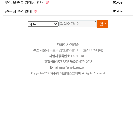
무상 보증 제외대상 안내
05-09
유/무상 수리안내
05-09
대표이사
이영준
주소
서울시 구로구 경인로53길 90, 615호(STX-W타워)
사업자등록번호
119-86-59115
고객센터
1577-3825
FAX
02-6274-2013
E-mail
ams@ams-korea.com
Copyright © 2016
(주)에이엠에스코리아
. All Rights Reserved.