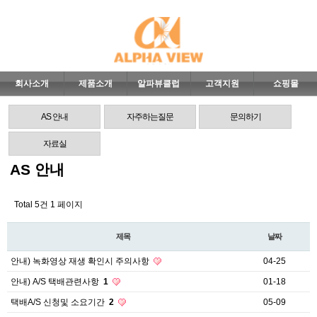
회사소개
제품소개
알파뷰클럽
고객지원
쇼핑몰
AS 안내
자주하는질문
문의하기
자료실
AS 안내
Total 5건
1 페이지
제목
날짜
안내) 녹화영상 재생 확인시 주의사항
04-25
안내) A/S 택배관련사항
1
01-18
택배A/S 신청및 소요기간
2
05-09