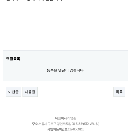
댓글목록
등록된 댓글이 없습니다.
이전글
다음글
목록
대표이사
이영준
주소
서울시 구로구 경인로53길 90, 615호(STX-W타워)
사업자등록번호
119-86-59115