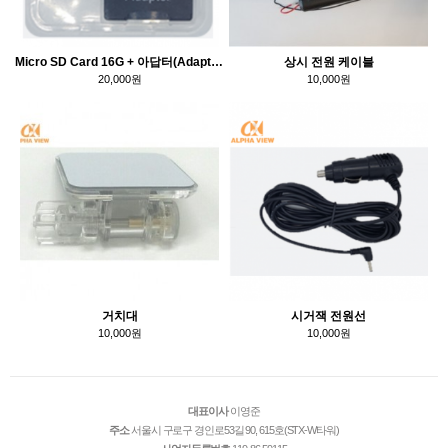
Micro SD Card 16G + 아답터(Adapter)
상시 전원 케이블
20,000원
10,000원
거치대
시거잭 전원선
10,000원
10,000원
대표이사
이영준
주소
서울시 구로구 경인로53길 90, 615호(STX-W타워)